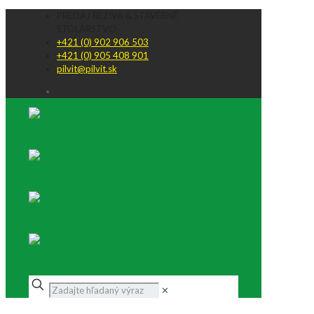
PREDAJ REZIVA & STAVEBNÉ
STOLÁRSTVO
+421 (0) 902 906 503
+421 (0) 905 408 901
pilvit@pilvit.sk
✕