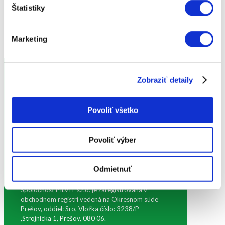
Štatistiky
aby váš interiér získal dokonalý vzhľad a
funkčnosť.
Marketing
Zobraziť detaily
FAKTURAČNÉ ÚDAJE:
Povoliť všetko
PILVIT s.r.o.
Víťaz – Dolina č. 34
Povoliť výber
0082 38 Víťaz
IČO: 31732321
DIČ: 2020543866
Odmietnuť
IČ DPH: SK2020543866 podľa §4
Spoločnosť PILVIT s.r.o. je zaregistrovaná v
obchodnom registri vedená na Okresnom súde
Prešov, oddiel: Sro, Vložka číslo: 3238/P
,Strojnícka 1, Prešov, 080 06.