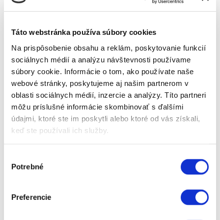
Táto webstránka používa súbory cookies
Na prispôsobenie obsahu a reklám, poskytovanie funkcií
sociálnych médií a analýzu návštevnosti používame
súbory cookie. Informácie o tom, ako používate naše
webové stránky, poskytujeme aj našim partnerom v
oblasti sociálnych médií, inzercie a analýzy. Títo partneri
môžu príslušné informácie skombinovať s ďalšími
údajmi, ktoré ste im poskytli alebo ktoré od vás získali,
keď ste používali ich služby.
Dizajnové riešenia
Výber
Vďaka širokému výberu materiálov, farieb a
Potrebné
súhlasu
povrchových úprav dokážeme prispôsobiť
stropy presne podľa predstáv klienta – od
minimalistických matných povrchov až po lesklé
Preferencie
alebo štruktúrované varianty, ktoré opticky
zväčšia priestor. Naši odborníci zabezpečia
precíznu montáž a dlhodobú životnosť stropov,