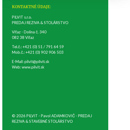
KONTAKTNÉ ÚDAJE:
PILVIT s.r.o.
PREDAJ REZIVA & STOLÁRSTVO
Víťaz - Dolina č. 340
082 38 Víťaz
Tel.č.: +421 (0) 51 / 791 64 59
Mob.č.: +421 (0) 902 906 503
E-Mail: pilvit@pilvit.sk
Web: www.pilvit.sk
© 2026 PILVIT - Pavol ADAMKOVIČ - PREDAJ
REZIVA & STAVEBNÉ STOLÁRSTVO
| AAAGrafika -
Reklamná agentúra - WEBstránky · WEBdesign ·