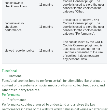
Cookie Consent plugin. The
cookielawinfo-
11 months
cookie is used to store the user
checkbox-others
consent for the cookies in the
category "Other.
This cookie is set by GDPR
cookielawinfo-
Cookie Consent plugin. The
checkbox-
11 months
cookie is used to store the user
performance
consent for the cookies in the
category "Performance".
The cookie is set by the GDPR
Cookie Consent plugin and is
used to store whether or not
viewed_cookie_policy
11 months
user has consented to the use
of cookies. It does not store
any personal data.
Functional
Functional
Functional cookies help to perform certain functionalities like sharing the
content of the website on social media platforms, collect feedbacks, and
other third-party features.
Performance
Performance
Performance cookies are used to understand and analyze the key
performance indexes of the website which helps in delivering a better user